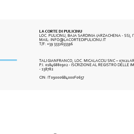
LA CORTE DI PULICINU
LOC. PULICINU, BAJA SARDINIA (ARZACHENA - SS), I
MAIL:
INFO@LACORTEDIPULICINU.IT
T/F:
+39 3331633396
TALI GIANFRANCO, LOC. MICALACCIU SNC – 07021 
P.I. 01846880902 - ISCRIZIONE AL REGISTRO DELLE I
- 138782
CIN: IT090006B4000F0637