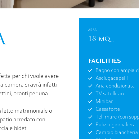
AREA
A
18 mq
FACILITIES
Bagno con ampia d
fetta per chi vuole avere
Asciugacapelli
la camera si avrà infatti
Aria condizionata
ttini, pronti per una
TV satellitare
Minibar
Cassaforte
n letto matrimoniale o
Teli mare (con sup
n patio arredato con
Pulizia giornaliera
cia e bidet.
Cambio biancheria 