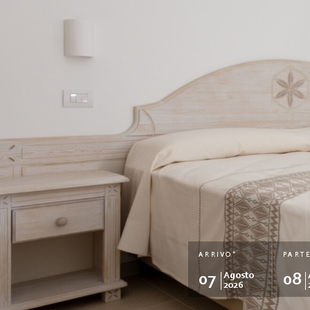
*
ARRIVO
PART
07
Agosto
08
2026